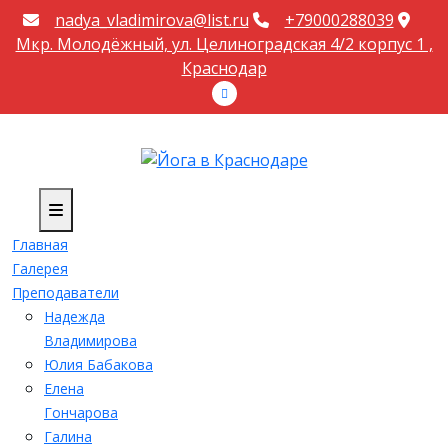
Перейти
nadya_vladimirova@list.ru
+79000288039
к
Мкр. Молодëжный, ул. Целиноградская 4/2 корпус 1 ,
содержимому
Краснодар
Главная
Галерея
Преподаватели
Надежда
Владимирова
Юлия Бабакова
Елена
Гончарова
Галина