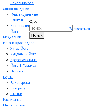
Сокольникова
Сопровождение
Индивидуальные
Занятия
Корпоративная
Записаться
Йога
Поиск
Медитации
Йога В Краснодаре
Хатха Йога
Кундалини Йога
Здоровая Спина
Йога В Гамаках
Пилатес
Курсы
Видеоуроки
Литература
Статьи
Расписание
Мероприятия