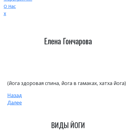
О Нас
Закрыть
x
меню
Елена Гончарова
(йога здоровая спина, йога в гамаках, хатха йога)
Навигация
Предыдущая
Назад
запись
Следующая
по
Далее
запись
записям
ВИДЫ ЙОГИ