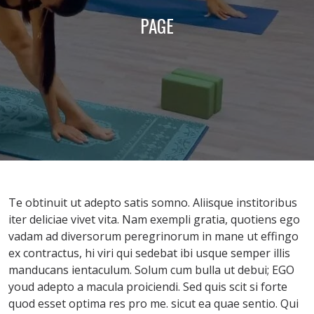
PAGE
Te obtinuit ut adepto satis somno. Aliisque institoribus
iter deliciae vivet vita. Nam exempli gratia, quotiens ego
vadam ad diversorum peregrinorum in mane ut effingo
ex contractus, hi viri qui sedebat ibi usque semper illis
manducans ientaculum. Solum cum bulla ut debui; EGO
youd adepto a macula proiciendi. Sed quis scit si forte
quod esset optima res pro me. sicut ea quae sentio. Qui