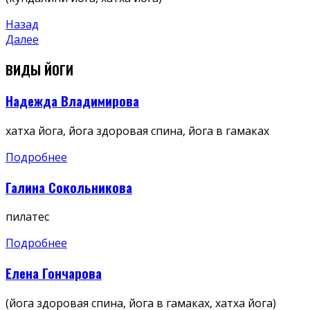
Навигация
Предыдущая
Назад
запись
Следующая
Далее
по
запись
ВИДЫ ЙОГИ
записям
Надежда Владимирова
хатха йога, йога здоровая спина, йога в гамаках
Подробнее
Галина Сокольникова
пилатес
Подробнее
Елена Гончарова
(йога здоровая спина, йога в гамаках, хатха йога)