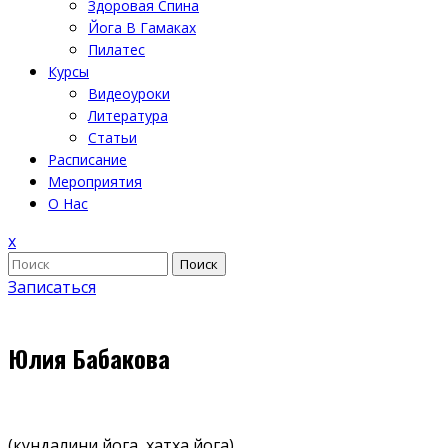
Здоровая Спина
Йога В Гамаках
Пилатес
Курсы
Видеоуроки
Литература
Статьи
Расписание
Мероприятия
О Нас
Закрыть
x
меню
Поиск
Записаться
Юлия Бабакова
(кундалини йога, хатха йога)