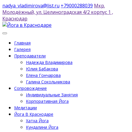
Перейти
nadya_vladimirova@list.ru
+79000288039
Мкр.
к
Молодëжный, ул. Целиноградская 4/2 корпус 1 ,
содержимому
Краснодар
Главная
Галерея
Преподаватели
Надежда Владимирова
Юлия Бабакова
Елена Гончарова
Галина Сокольникова
Сопровождение
Индивидуальные Занятия
Корпоративная Йога
Медитации
Йога В Краснодаре
Хатха Йога
Кундалини Йога