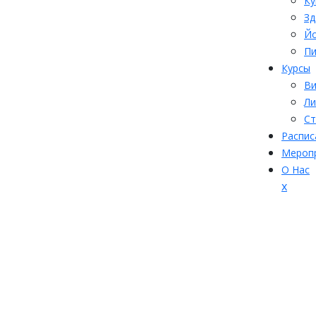
Ку
Зд
Йо
Пи
Курсы
Ви
Ли
Ст
Распис
Мероп
О Нас
Закр
x
мен