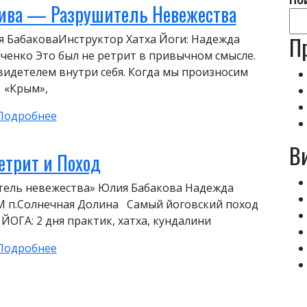
По
Шива — Разрушитель Невежества
П
я БабаковаИнструктор Хатха Йоги: Надежда
енко Это был не ретрит в привычном смысле.
видетелем внутри себя. Когда мы произносим
«Крым»,
Подробнее
В
етрит и Поход
тель невежества» Юлия Бабакова Надежда
 п.Солнечная Долина Самый йоговский поход
ОГА: 2 дня практик, хатха, кундалини
Подробнее