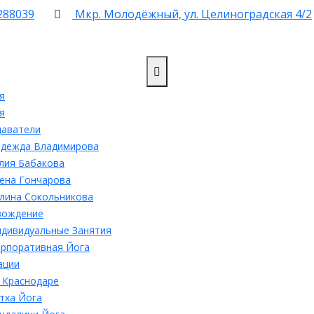
288039
Мкр. Молодëжный, ул. Целиноградская 4/2
я
я
даватели
дежда Владимирова
ия Бабакова
ена Гончарова
лина Сокольникова
вождение
дивидуальные Занятия
рпоративная Йога
ации
 Краснодаре
тха Йога