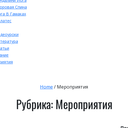
ндалини Йога
оровая Спина
га В Гамаках
латес
деоуроки
тература
атьи
ание
риятия
ыть
ю
Home
/
Мероприятия
Рубрика:
Мероприятия