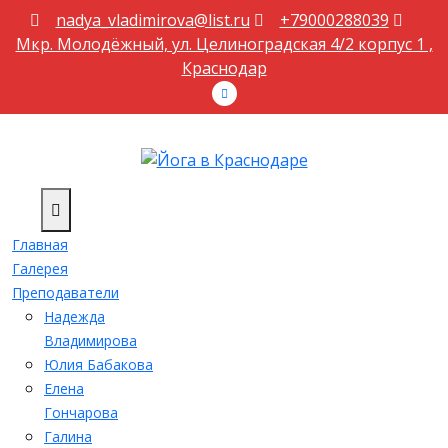
Перейти
nadya_vladimirova@list.ru
+79000288039
к
Мкр. Молодëжный, ул. Целиноградская 4/2 корпус 1 ,
содержимому
Краснодар
Главная
Галерея
Преподаватели
Надежда
Владимирова
Юлия Бабакова
Елена
Гончарова
Галина