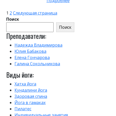
Подробнее
Пагинация
Страница
Страница
1
2
Следующая страница
записей
Поиск
Поиск
Преподаватели:
Надежда Владимирова
Юлия Бабакова
Елена Гончарова
Галина Сокольникова
Виды йоги:
Хатха йога
Кундалини йога
Здоровая спина
Йога в гамаках
Пилатес
Индивидуальные занятия