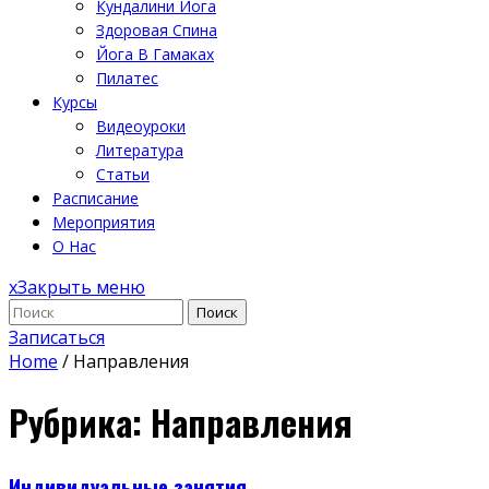
Кундалини Йога
Здоровая Спина
Йога В Гамаках
Пилатес
Курсы
Видеоуроки
Литература
Статьи
Расписание
Мероприятия
О Нас
x
Закрыть меню
Поиск
Записаться
Home
/
Направления
Рубрика:
Направления
Индивидуальные занятия